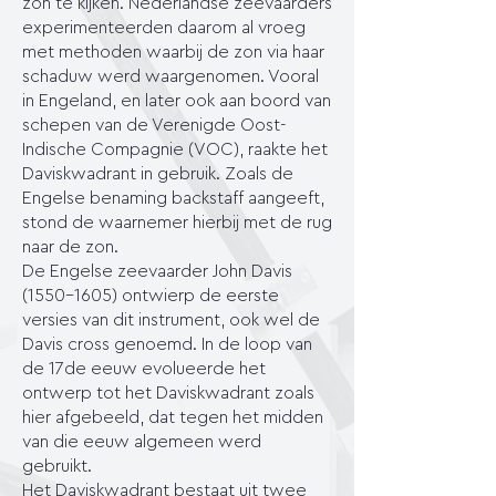
zon te kijken. Nederlandse zeevaarders
experimenteerden daarom al vroeg
met methoden waarbij de zon via haar
schaduw werd waargenomen. Vooral
in Engeland, en later ook aan boord van
schepen van de Verenigde Oost-
Indische Compagnie (VOC), raakte het
Daviskwadrant in gebruik. Zoals de
Engelse benaming backstaff aangeeft,
stond de waarnemer hierbij met de rug
naar de zon.
De Engelse zeevaarder John Davis
(1550–1605) ontwierp de eerste
versies van dit instrument, ook wel de
Davis cross genoemd. In de loop van
de 17de eeuw evolueerde het
ontwerp tot het Daviskwadrant zoals
hier afgebeeld, dat tegen het midden
van die eeuw algemeen werd
gebruikt.
Het Daviskwadrant bestaat uit twee