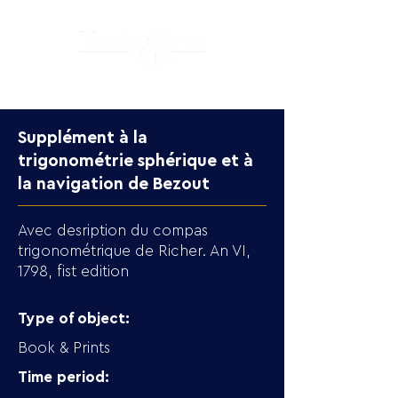
Supplément à la
trigonométrie sphérique et à
la navigation de Bezout
Avec desription du compas
trigonométrique de Richer. An VI,
1798, fist edition
Type of object:
Book & Prints
Time period: