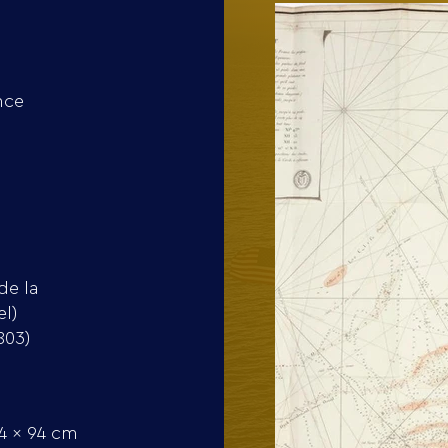
nce
de la
el)
803)
4 x 94 cm