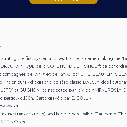
ustrating the first systematic depths measurement along the 'Be
DROGRAPHIQUE de la CÔTE NORD DE FRANCE faite par ordre d
les campagnes de l'An IX et de l'an X), par C.F.B. BEAUTEMPS-
de l'Ingénieur Hydrographe de 1ère classe DAUSSY, des lieutenan
AUSTRY et GUIGNON, et inspectée par le Vice AMIRAL ROSILY, D
re partie.» c.1804. Carte gravée par E. COLLIN
low water.
arines (=navigateurs); and large boats, called ‘Batiments’. The 
: 21.0 N.Ouest