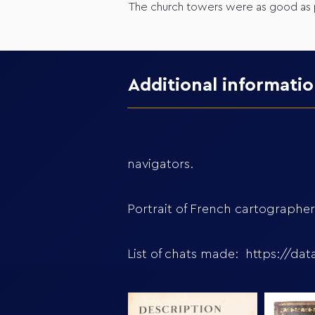
The church towers were as good as p
Additional informati
navigators.
Portrait of French cartographe
List of chats made:
https://dat