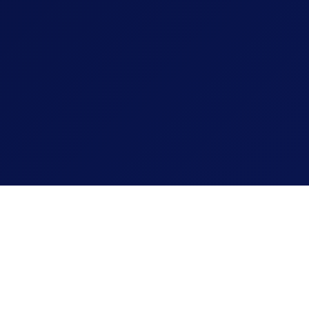
24 Created by MediaTales
VOF