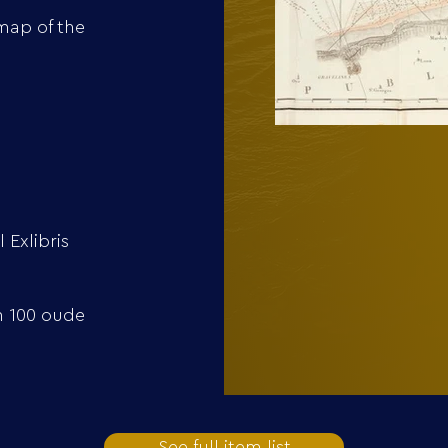
map of the
 Exlibris
n 100 oude
See full item list