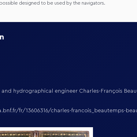
ossible designed to be used by the navigators.
on
r and hydrographical engineer Charles-François Bea
a.bnf.fr/fr/13606316/charles-francois_beautemps-be